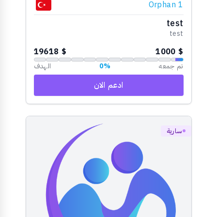
Orphan 1
test
test
$ 19618
$ 1000
تم جمعه
0%
الهدف
ادعم الان
سارية