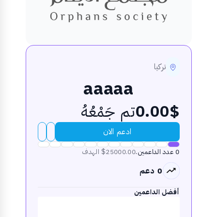
تركيا
aaaaa
0.00$
تم جَمْعُهُ
ادعم الان
0 عدد الداعمين
.
$25000.00 الهدف
0 دعم
أفضل الداعمين